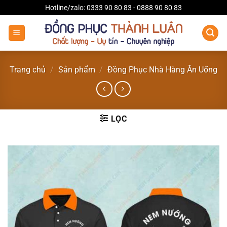
Bỏ
Hotline/zalo: 0333 90 80 83 - 0888 90 80 83
qua
nội
dung
Trang chủ
/
Sản phẩm
/
Đồng Phục Nhà Hàng Ăn Uống
LỌC