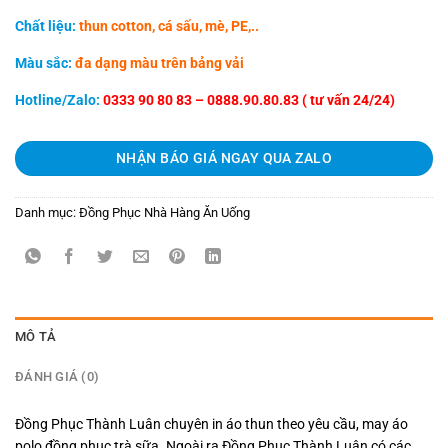
Chất liệu:
thun cotton, cá sấu, mè, PE,..
Màu sắc:
đa dạng màu trên bảng vải
Hotline/Zalo:
0333 90 80 83 – 0888.90.80.83 ( tư vấn 24/24)
NHẬN BÁO GIÁ NGAY QUA ZALO
Danh mục:
Đồng Phục Nhà Hàng Ăn Uống
MÔ TẢ
ĐÁNH GIÁ (0)
Đồng Phục Thành Luân chuyên in áo thun theo yêu cầu, may áo
polo đồng phục trà sữa. Ngoài ra Đồng Phục Thành Luân có các