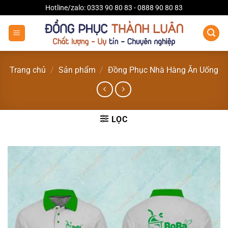
Bỏ
Hotline/zalo: 0333 90 80 83 - 0888 90 80 83
qua
nội
dung
Trang chủ
/
Sản phẩm
/
Đồng Phục Nhà Hàng Ăn Uống
LỌC