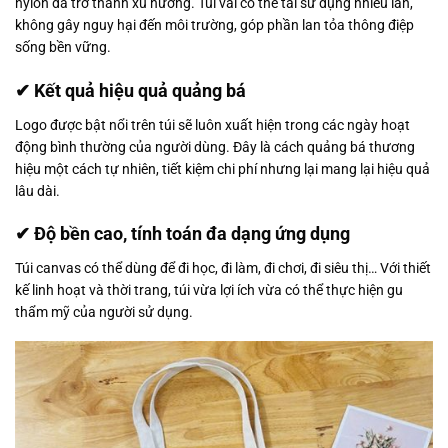
nylon đã trở thành xu hướng. Túi vải có thể tái sử dụng nhiều lần,
không gây nguy hại đến môi trường, góp phần lan tỏa thông điệp
sống bền vững.
✔ Kết quả hiệu quả quảng bá
Logo được bật nổi trên túi sẽ luôn xuất hiện trong các ngày hoạt
động bình thường của người dùng. Đây là cách quảng bá thương
hiệu một cách tự nhiên, tiết kiệm chi phí nhưng lại mang lại hiệu quả
lâu dài.
✔ Độ bền cao, tính toán đa dạng ứng dụng
Túi canvas có thể dùng để đi học, đi làm, đi chơi, đi siêu thị… Với thiết
kế linh hoạt và thời trang, túi vừa lợi ích vừa có thể thực hiện gu
thẩm mỹ của người sử dụng.