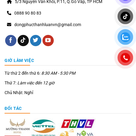
5/3 Nguyễn Văn Khối, P.11, Q.Gò Vấp, TP HCM
0888 90 80 83
dongphucthanhluanvn@gmail.com
GIỜ LÀM VIỆC
Từ thứ 2 đến thứ 6:
8:30 AM - 5:30 PM
Thứ 7:
Làm việc đến 12 giờ
Chủ Nhật: Nghỉ
ĐỐI TÁC