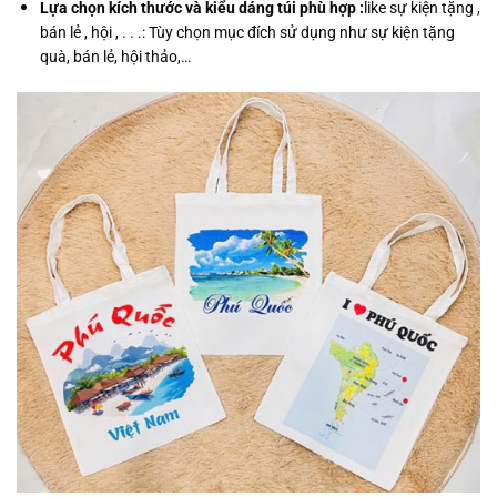
Lựa chọn kích thước và kiểu dáng túi phù hợp :
like
sự
kiện
tặng
,
bán
lẻ
,
hội
,
.
​
.
.
: Tùy chọn mục đích sử dụng như sự kiện tặng
quà, bán lẻ, hội thảo,…