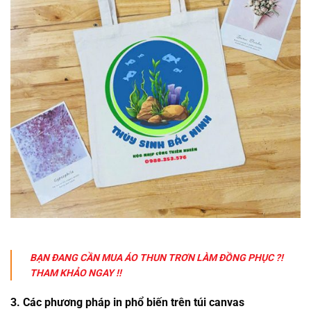
BẠN ĐANG CẦN MUA ÁO THUN TRƠN LÀM ĐỒNG PHỤC ?!
THAM KHẢO NGAY !!
3. Các phương pháp in phổ biến trên túi canvas