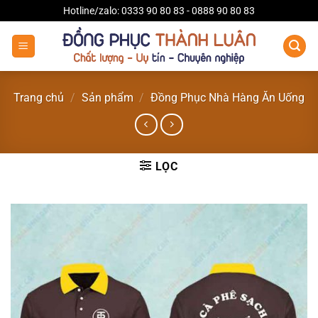
Bỏ
Hotline/zalo: 0333 90 80 83 - 0888 90 80 83
qua
nội
dung
Trang chủ
/
Sản phẩm
/
Đồng Phục Nhà Hàng Ăn Uống
LỌC