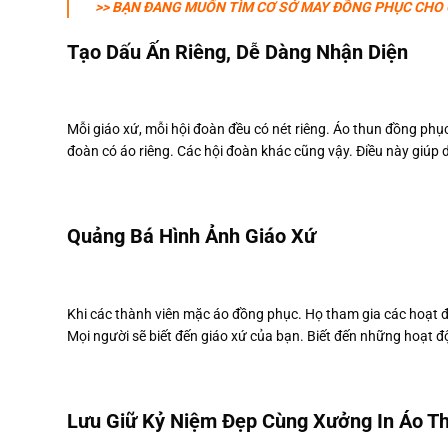
>> BẠN ĐANG MUỐN TÌM CƠ SỞ MAY ĐỒNG PHỤC CHO 
Tạo Dấu Ấn Riêng, Dễ Dàng Nhận Diện
Mỗi giáo xứ, mỗi hội đoàn đều có nét riêng. Áo thun đồng phục 
đoàn có áo riêng. Các hội đoàn khác cũng vậy. Điều này giúp d
Quảng Bá Hình Ảnh Giáo Xứ
Khi các thành viên mặc áo đồng phục. Họ tham gia các hoạt đ
Mọi người sẽ biết đến giáo xứ của bạn. Biết đến những hoạt đ
Lưu Giữ Kỷ Niệm Đẹp Cùng Xưởng In Áo T