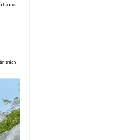
a bỏ mọi
hần trách