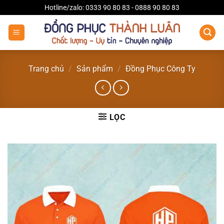
Bỏ
Hotline/zalo: 0333 90 80 83 - 0888 90 80 83
qua
nội
dung
Trang chủ
/
Sản phẩm
/
Đồng Phục Công Ty
LỌC