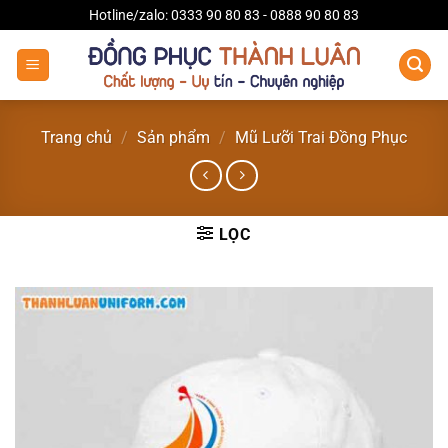
Bỏ
Hotline/zalo: 0333 90 80 83 - 0888 90 80 83
qua
nội
dung
Trang chủ
/
Sản phẩm
/
Mũ Lưỡi Trai Đồng Phục
LỌC