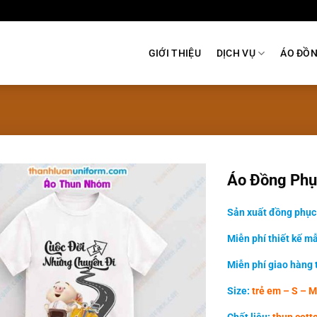
GIỚI THIỆU
DỊCH VỤ
ÁO ĐỒ
Áo Đồng Ph
Sản xuất đồng phục 
Miễn phí thiết kế m
Miễn phí giao hàng
Size:
trẻ em – S – M