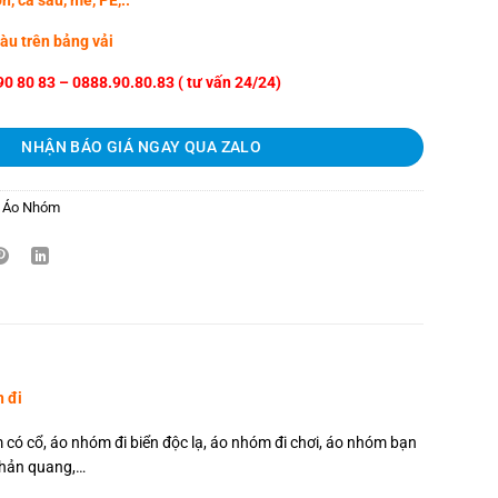
n, cá sấu, mè, PE,..
u trên bảng vải
90 80 83 – 0888.90.80.83 ( tư vấn 24/24)
NHẬN BÁO GIÁ NGAY QUA ZALO
 Áo Nhóm
 đi
ó cổ, áo nhóm đi biển độc lạ, áo nhóm đi chơi, áo nhóm bạn
phản quang,…