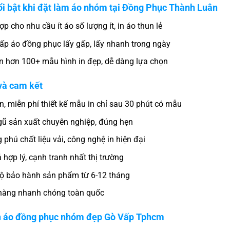
i bật khi đặt làm áo nhóm tại Đồng Phục Thành Luân
p cho nhu cầu ít áo số lượng ít, in áo thun lẻ
ấp áo đồng phục lấy gấp, lấy nhanh trong ngày
n hơn 100+ mẫu hình in đẹp, dễ dàng lựa chọn
và cam kết
n, miễn phí thiết kế mẫu in chỉ sau 30 phút có mẫu
gũ sản xuất chuyên nghiệp, đúng hẹn
 phú chất liệu vải, công nghệ in hiện đại
 hợp lý, cạnh tranh nhất thị trường
ộ bảo hành sản phẩm từ 6-12 tháng
hàng nhanh chóng toàn quốc
n áo đồng phục nhóm đẹp Gò Vấp Tphcm