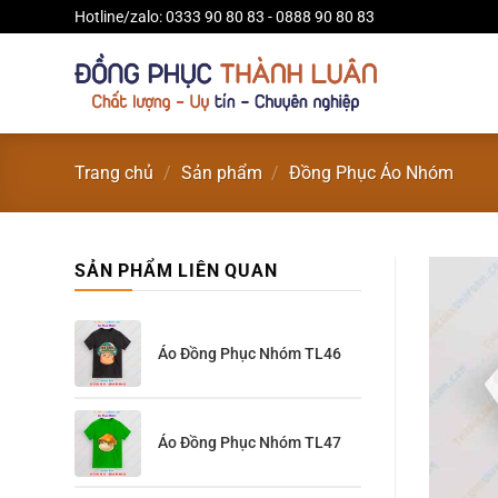
Bỏ
Hotline/zalo: 0333 90 80 83 - 0888 90 80 83
qua
nội
dung
Trang chủ
/
Sản phẩm
/
Đồng Phục Áo Nhóm
SẢN PHẨM LIÊN QUAN
Áo Đồng Phục Nhóm TL46
Áo Đồng Phục Nhóm TL47