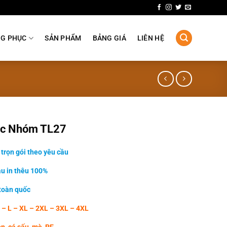
NG PHỤC
SẢN PHẨM
BẢNG GIÁ
LIÊN HỆ
ục Nhóm TL27
trọn gói theo yêu cầu
ẫu in thêu 100%
 toàn quốc
 – L – XL – 2XL – 3XL – 4XL