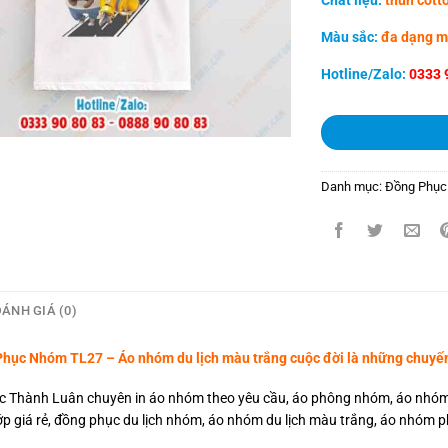
Chất liệu:
thun cotto
Màu sắc:
đa dạng mà
Hotline/Zalo:
0333 
Danh mục:
Đồng Phục
ÁNH GIÁ (0)
hục Nhóm TL27 – Áo nhóm du lịch màu trắng cuộc đời là những chuyến
 Thành Luân chuyên in áo nhóm theo yêu cầu, áo phông nhóm, áo nhóm c
lớp giá rẻ, đồng phục du lịch nhóm, áo nhóm du lịch màu trắng, áo nhóm 