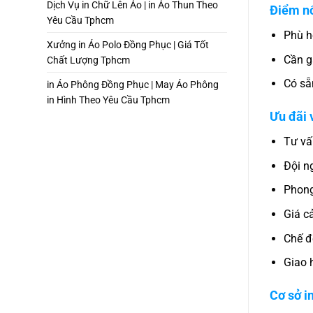
Dịch Vụ in Chữ Lên Áo | in Áo Thun Theo
Điểm nổ
Yêu Cầu Tphcm
Phù hợ
Xưởng in Áo Polo Đồng Phục | Giá Tốt
Cần g
Chất Lượng Tphcm
Có sẵ
in Áo Phông Đồng Phục | May Áo Phông
in Hình Theo Yêu Cầu Tphcm
Ưu đãi 
Tư vấ
Đội n
Phong
Giá cả
Chế đ
Giao 
Cơ sở i