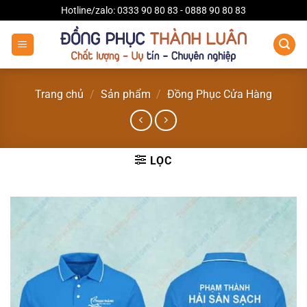
Bỏ
Hotline/zalo: 0333 90 80 83 - 0888 90 80 83
qua
nội
dung
Trang chủ
/
Sản phẩm
/
Đồng Phục Cửa Hàng
LỌC