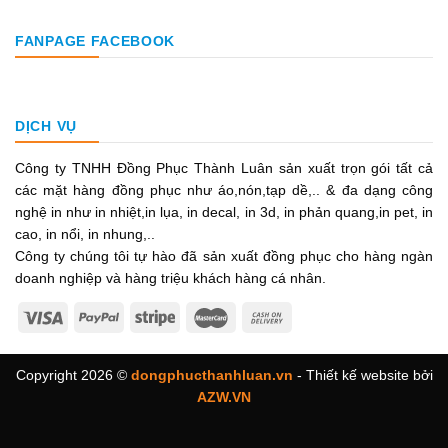
FANPAGE FACEBOOK
DỊCH VỤ
Công ty TNHH Đồng Phục Thành Luân sản xuất trọn gói tất cả
các mặt hàng đồng phục như áo,nón,tạp dề,.. & đa dạng công
nghệ in như in nhiệt,in lụa, in decal, in 3d, in phản quang,in pet, in
cao, in nổi, in nhung,..
Công ty chúng tôi tự hào đã sản xuất đồng phục cho hàng ngàn
doanh nghiệp và hàng triệu khách hàng cá nhân.
Copyright 2026 ©
dongphucthanhluan.vn
- Thiết kế website bởi
AZW.VN