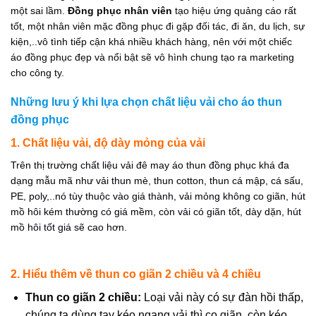
một sai lầm.
Đồng phục nhân viên
tạo hiệu ứng quảng cáo rất
tốt, một nhân viên mặc đồng phục đi gặp đối tác, đi ăn, du lịch, sự
kiện,..vô tình tiếp cận khá nhiều khách hàng, nên với một chiếc
áo đồng phục đẹp và nổi bật sẽ vô hình chung tạo ra marketing
cho công ty.
Những lưu ý khi lựa chọn chất liệu vải cho áo thun
đồng phục
1. Chất liệu vải, độ dày mỏng của vải
Trên thị trường chất liệu vải đê may áo thun đồng phục khá đa
dạng mẫu mã như vải thun mè, thun cotton, thun cá mập, cá sấu,
PE, poly,..nó tùy thuộc vào giá thành, vải mỏng không co giãn, hút
mồ hôi kém thường có giá mềm, còn vải có giãn tốt, dày dặn, hút
mồ hôi tốt giá sẽ cao hơn.
2. Hiểu thêm về thun co giãn 2 chiều và 4 chiều
Thun co giãn 2 chiều:
Loại vải này có sự đàn hồi thấp,
chúng ta dùng tay kéo ngang vải thì co giãn, còn kéo