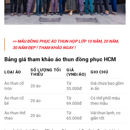
>> MẪU ĐỒNG PHỤC ÁO THUN HỌP LỚP 10 NĂM, 20 NĂM,
30 NĂM ĐẸP ! THAM KHẢO NGAY !
Bảng giá tham khảo áo thun đồng phục HCM
SỐ LƯỢNG TỐI
GIÁ
LOẠI ÁO
GHI CHÚ
THIỂU
(VNĐ/ÁO)
Áo thun cổ
Từ
Giá chưa bao gồm
20 áo
tròn
55.000đ
in ấn
Áo thun cổ
Từ
Có thể phối màu
20 áo
bẻ
69.000đ
theo mẫu
Áo thun thể
Từ
Vải thun lạnh, co
20 áo
thao
65.000đ
giãn tốt