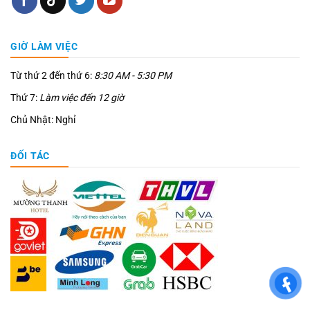
GIỜ LÀM VIỆC
Từ thứ 2 đến thứ 6:
8:30 AM - 5:30 PM
Thứ 7:
Làm việc đến 12 giờ
Chủ Nhật: Nghỉ
ĐỐI TÁC