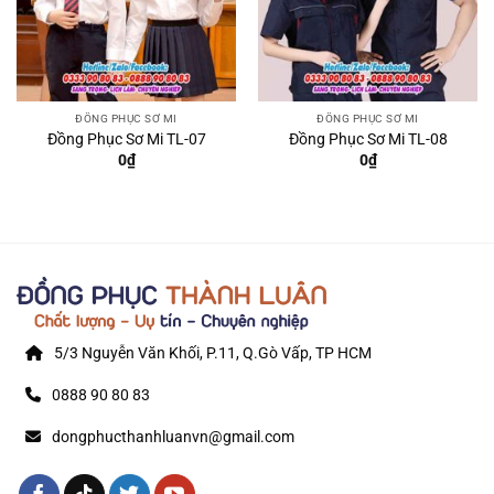
ĐỒNG PHỤC SƠ MI
ĐỒNG PHỤC SƠ MI
Đồng Phục Sơ Mi TL-07
Đồng Phục Sơ Mi TL-08
0
₫
0
₫
5/3 Nguyễn Văn Khối, P.11, Q.Gò Vấp, TP HCM
0888 90 80 83
dongphucthanhluanvn@gmail.com