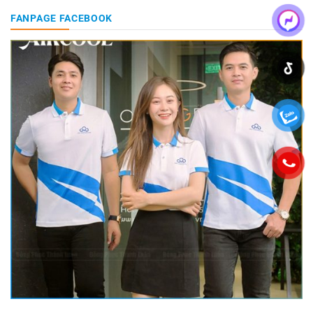
FANPAGE FACEBOOK