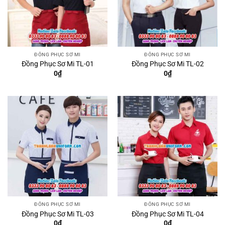
ĐỒNG PHỤC SƠ MI
ĐỒNG PHỤC SƠ MI
Đồng Phục Sơ Mi TL-01
Đồng Phục Sơ Mi TL-02
0
₫
0
₫
ĐỒNG PHỤC SƠ MI
ĐỒNG PHỤC SƠ MI
Đồng Phục Sơ Mi TL-03
Đồng Phục Sơ Mi TL-04
0
₫
0
₫