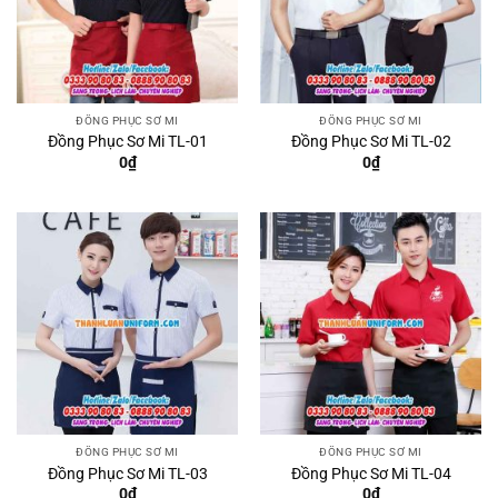
ĐỒNG PHỤC SƠ MI
ĐỒNG PHỤC SƠ MI
Đồng Phục Sơ Mi TL-01
Đồng Phục Sơ Mi TL-02
0
₫
0
₫
ĐỒNG PHỤC SƠ MI
ĐỒNG PHỤC SƠ MI
Đồng Phục Sơ Mi TL-03
Đồng Phục Sơ Mi TL-04
0
₫
0
₫