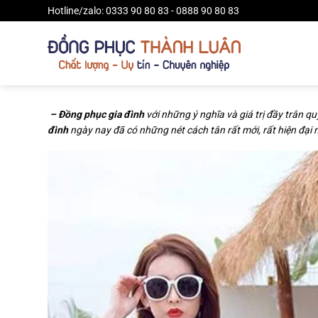
Bỏ
Hotline/zalo: 0333 90 80 83 - 0888 90 80 83
qua
nội
dung
– Đồng phục gia đình
với những ý nghĩa và giá trị đầy trân 
đình
ngày nay đã có những nét cách tân rất mới, rất hiện đại