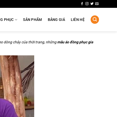
NG PHỤC
SẢN PHẨM
BẢNG GIÁ
LIÊN HỆ
heo dòng chảy của thời trang, những
mẫu áo đồng phục gia