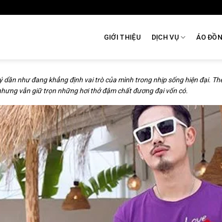
GIỚI THIỆU
DỊCH VỤ
ÁO ĐỒ
quý dần như đang khẳng định vai trò của mình trong nhịp sống hiện đại. T
 nhưng vẫn giữ trọn những hơi thở đậm chất đương đại vốn có.